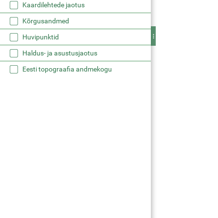
Kaardilehtede jaotus
Kõrgusandmed
Huvipunktid
Haldus- ja asustusjaotus
Eesti topograafia andmekogu