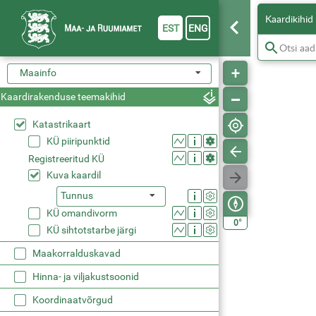
Kaardikihid
EST
ENG
Maainfo
Kaardirakenduse teemakihid
Katastrikaart
KÜ piiripunktid
Registreeritud KÜ
Kuva kaardil
Tunnus
KÜ omandivorm
°
0
KÜ sihtotstarbe järgi
Maakorralduskavad
Hinna- ja viljakustsoonid
Koordinaatvõrgud