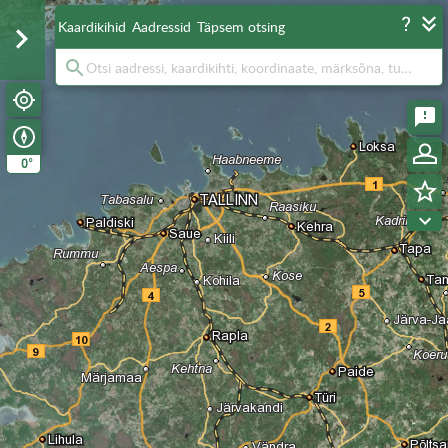
Kaardikihid
Aadressid
Täpsem otsing
°
0