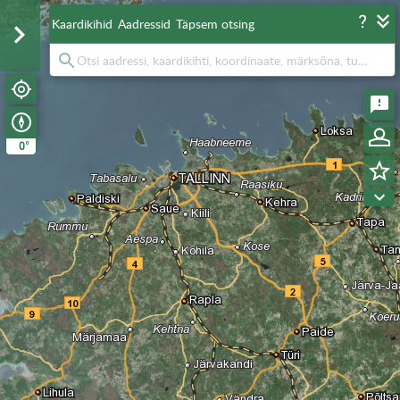
Kaardikihid
Aadressid
Täpsem otsing
°
0