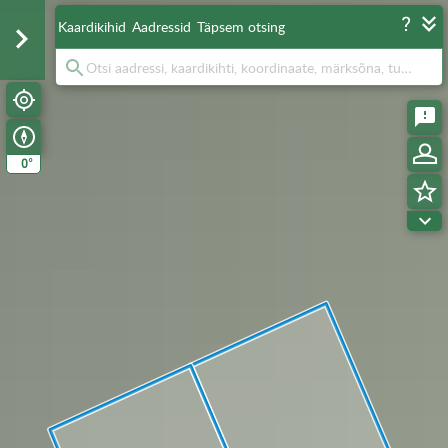
Kaardikihid
Aadressid
Täpsem otsing
°
0