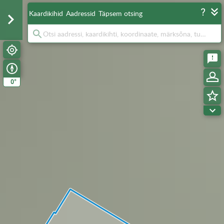
Kaardikihid
Aadressid
Täpsem otsing
°
0