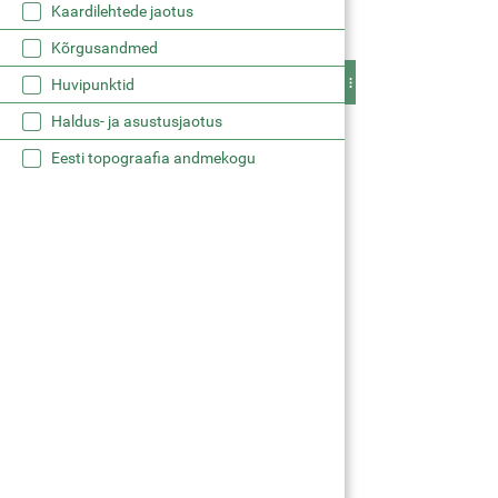
Kaardilehtede jaotus
Kõrgusandmed
Huvipunktid
Haldus- ja asustusjaotus
Eesti topograafia andmekogu