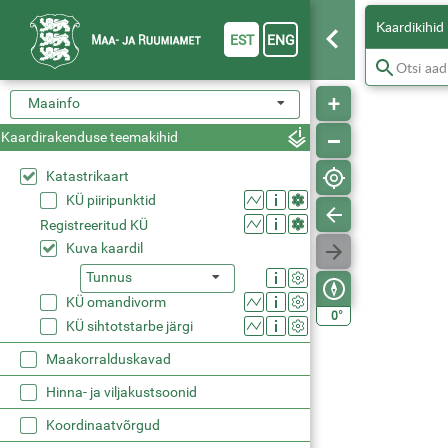
Kaardikihid
EST
ENG
Maainfo
Kaardirakenduse teemakihid
Katastrikaart
KÜ piiripunktid
Registreeritud KÜ
Kuva kaardil
Tunnus
KÜ omandivorm
°
0
KÜ sihtotstarbe järgi
Maakorralduskavad
Hinna- ja viljakustsoonid
Koordinaatvõrgud