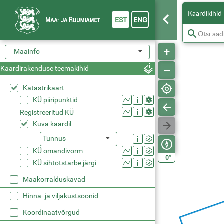
Kaardikihid
EST
ENG
Maainfo
Kaardirakenduse teemakihid
Katastrikaart
KÜ piiripunktid
Registreeritud KÜ
Kuva kaardil
Tunnus
KÜ omandivorm
°
0
KÜ sihtotstarbe järgi
Maakorralduskavad
Hinna- ja viljakustsoonid
Koordinaatvõrgud