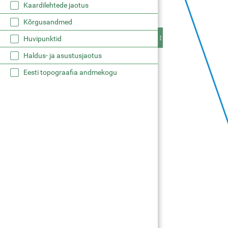
Kaardilehtede jaotus
Kõrgusandmed
Huvipunktid
Haldus- ja asustusjaotus
Eesti topograafia andmekogu