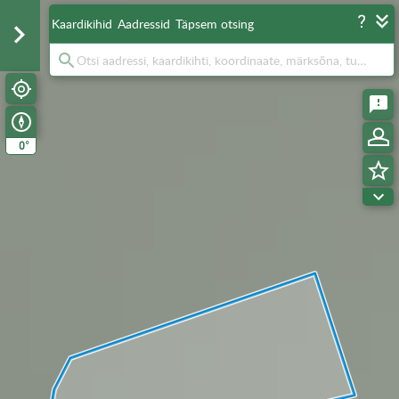
Kaardikihid
Aadressid
Täpsem otsing
°
0