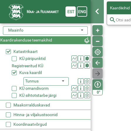
Kaardikihid
EST
ENG
Maainfo
Kaardirakenduse teemakihid
Katastrikaart
KÜ piiripunktid
Registreeritud KÜ
Kuva kaardil
Tunnus
KÜ omandivorm
°
0
KÜ sihtotstarbe järgi
Maakorralduskavad
Hinna- ja viljakustsoonid
Koordinaatvõrgud