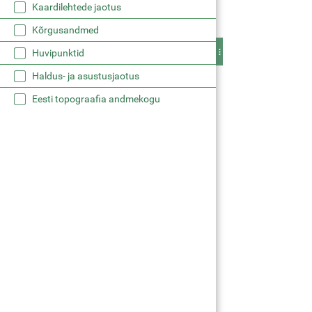
Kaardilehtede jaotus
Kõrgusandmed
Huvipunktid
Haldus- ja asustusjaotus
Eesti topograafia andmekogu