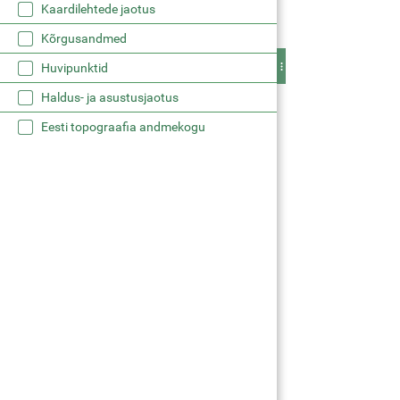
Kaardilehtede jaotus
Kõrgusandmed
Huvipunktid
Haldus- ja asustusjaotus
Eesti topograafia andmekogu