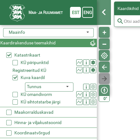
Kaardikihid
EST
ENG
Maainfo
Kaardirakenduse teemakihid
Katastrikaart
KÜ piiripunktid
Registreeritud KÜ
Kuva kaardil
Tunnus
KÜ omandivorm
°
0
KÜ sihtotstarbe järgi
Maakorralduskavad
Hinna- ja viljakustsoonid
Koordinaatvõrgud