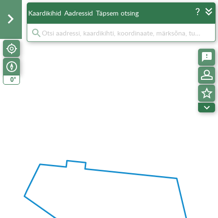
Kaardikihid
Aadressid
Täpsem otsing
°
0