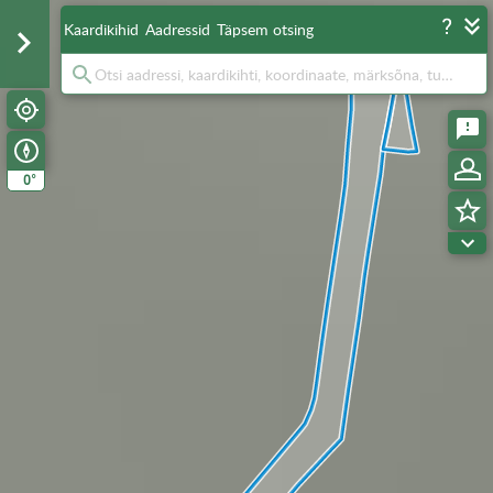
Kaardikihid
Aadressid
Täpsem otsing
°
0