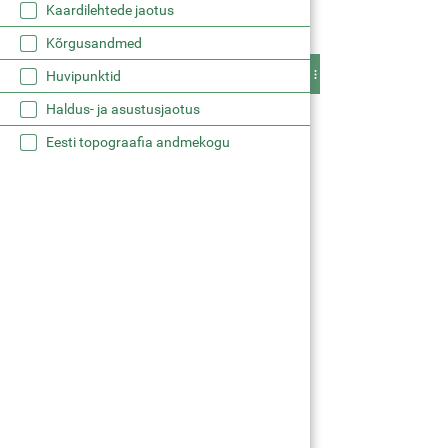
Kaardilehtede jaotus
Kõrgusandmed
Huvipunktid
Haldus- ja asustusjaotus
Eesti topograafia andmekogu