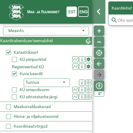
Kaardikihid
EST
ENG
Maainfo
Kaardirakenduse teemakihid
Katastrikaart
KÜ piiripunktid
Registreeritud KÜ
Kuva kaardil
Tunnus
KÜ omandivorm
°
0
KÜ sihtotstarbe järgi
Maakorralduskavad
Hinna- ja viljakustsoonid
Koordinaatvõrgud