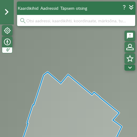
Kaardikihid
Aadressid
Täpsem otsing
°
0