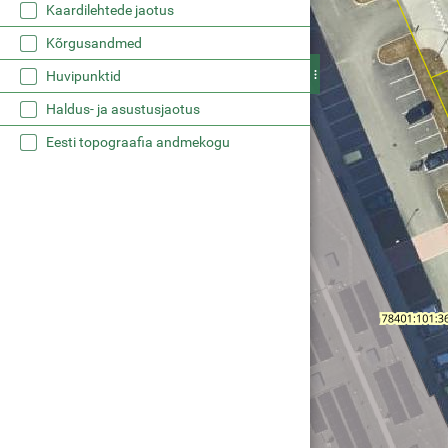
Kaardilehtede jaotus
Kõrgusandmed
Huvipunktid
Haldus- ja asustusjaotus
Eesti topograafia andmekogu