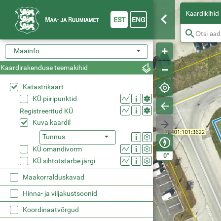
Kaardikihid
EST
ENG
Maainfo
Kaardirakenduse teemakihid
Katastrikaart
KÜ piiripunktid
Registreeritud KÜ
Kuva kaardil
Tunnus
KÜ omandivorm
°
0
KÜ sihtotstarbe järgi
Maakorralduskavad
Hinna- ja viljakustsoonid
Koordinaatvõrgud