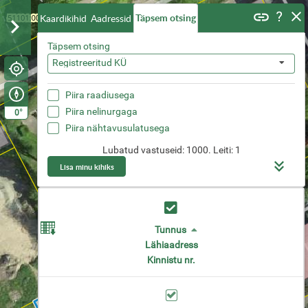
Täpsem otsing
Kaardikihid
Aadressid
Täpsem otsing
Registreeritud KÜ
Piira raadiusega
Piira nelinurgaga
°
0
Piira nähtavusulatusega
Lubatud vastuseid
:
1000
.
Leiti
:
1
Lisa minu kihiks
Tunnus
Lähiaadress
Kinnistu nr.