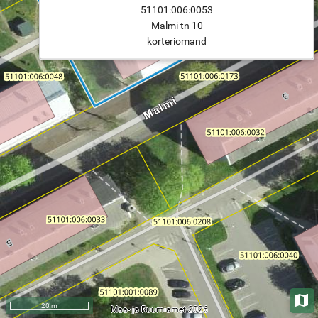
51101:006:0053
Malmi tn 10
korteriomand
Aluska
20 m
Maa- ja Ruumiamet 2026