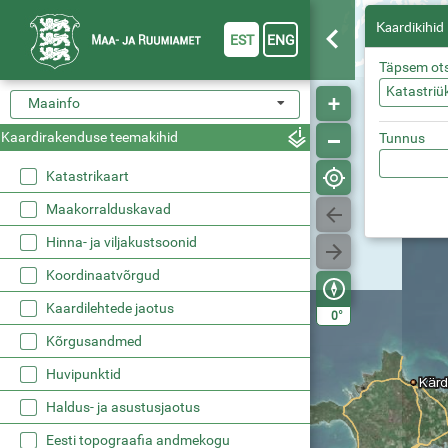
Kaardikihid
EST
ENG
Täpsem ot
Katastriü
Maainfo
Kaardirakenduse teemakihid
Tunnus
Katastrikaart
Maakorralduskavad
Hinna- ja viljakustsoonid
Koordinaatvõrgud
Kaardilehtede jaotus
°
0
Kõrgusandmed
Huvipunktid
Haldus- ja asustusjaotus
Eesti topograafia andmekogu