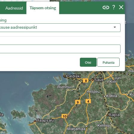
Täpsem otsing
Aadressid
sing
ksuse aadressipunkt
Otsi
Puhasta