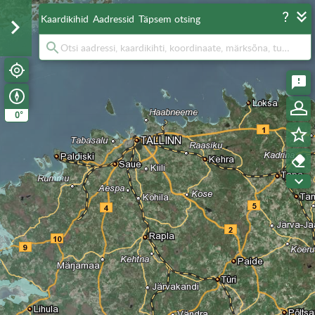
Kaardikihid
Aadressid
Täpsem otsing
°
0