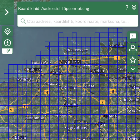
Kaardikihid
Aadressid
Täpsem otsing
°
0