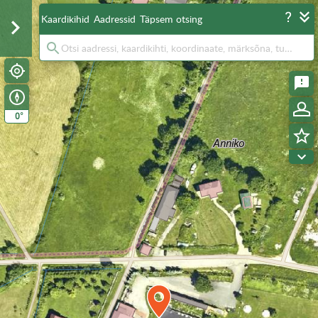
Kaardikihid
Aadressid
Täpsem otsing
°
0