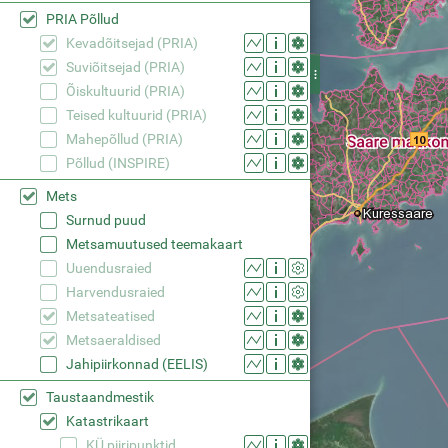
PRIA Põllud
Kevadõitsejad (PRIA)
Suviõitsejad (PRIA)
Õiskultuurid (PRIA)
Teised kultuurid (PRIA)
Mahepõllud (PRIA)
Põllud (INSPIRE)
Mets
Surnud puud
Metsamuutused teemakaart
Uuendusraied
Harvendusraied
Metsateatised
Metsaeraldised
Jahipiirkonnad (EELIS)
Taustaandmestik
Katastrikaart
KÜ piiripunktid