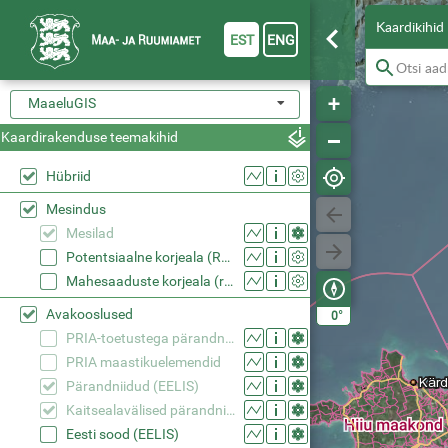
Kaardikihid
EST
ENG
MaaeluGIS
Kaardirakenduse teemakihid
Hübriid
Mesindus
Mesilad
Potentsiaalne korjeala (RMK riigimets)
Mahesaaduste korjeala (registreeritud)
Avakooslused
°
0
PRIA-toetustega pärandniidud
PRIA maastikuelemendid
Pärandniidud (EELIS)
Kaitsealavälised pärandniidud (EELIS)
Eesti sood (EELIS)