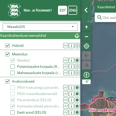
Kaardikihid
EST
ENG
MaaeluGIS
Kaardirakenduse teemakihid
Hübriid
Mesindus
Mesilad
Potentsiaalne korjeala (RMK riigimets)
Mahesaaduste korjeala (registreeritud)
Avakooslused
°
0
PRIA-toetustega pärandniidud
PRIA maastikuelemendid
Pärandniidud (EELIS)
Kaitsealavälised pärandniidud (EELIS)
Eesti sood (EELIS)