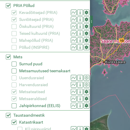
PRIA Põllud
Kevadõitsejad (PRIA)
Suviõitsejad (PRIA)
Õiskultuurid (PRIA)
Teised kultuurid (PRIA)
Mahepõllud (PRIA)
Põllud (INSPIRE)
Mets
Surnud puud
Metsamuutused teemakaart
Uuendusraied
Harvendusraied
Metsateatised
Metsaeraldised
Jahipiirkonnad (EELIS)
Taustaandmestik
Katastrikaart
KÜ piiripunktid