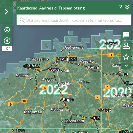
Kaardikihid
Aadressid
Täpsem otsing
°
0