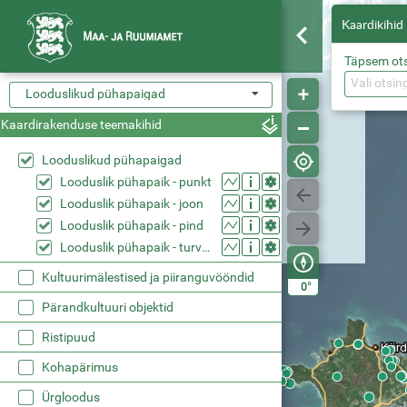
Kaardikihid
Täpsem ot
Vali otsin
Looduslikud pühapaigad
Kaardirakenduse teemakihid
Looduslikud pühapaigad
Looduslik pühapaik - punkt
Looduslik pühapaik - joon
Looduslik pühapaik - pind
Looduslik pühapaik - turvavöönd
Kultuurimälestised ja piiranguvööndid
°
0
Pärandkultuuri objektid
Ristipuud
Kohapärimus
Ürgloodus