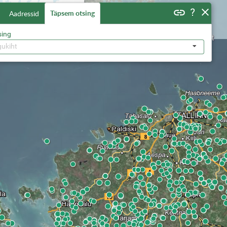
Täpsem otsing
Aadressid
sing
gukiht