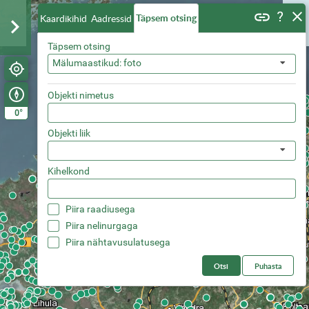
Täpsem otsing
Kaardikihid
Aadressid
Täpsem otsing
Mälumaastikud: foto
Objekti nimetus
°
0
Objekti liik
Kihelkond
Piira raadiusega
Piira nelinurgaga
Piira nähtavusulatusega
Otsi
Puhasta