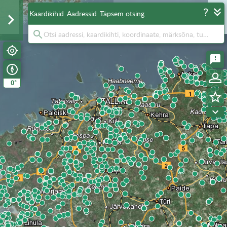
Kaardikihid
Aadressid
Täpsem otsing
°
0