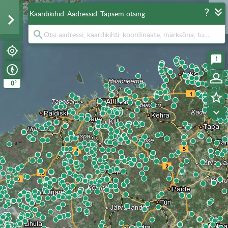
Kaardikihid
Aadressid
Täpsem otsing
°
0