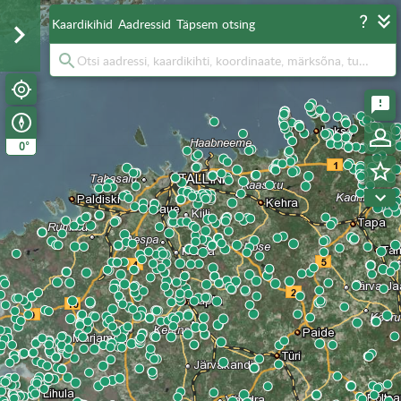
Kaardikihid
Aadressid
Täpsem otsing
°
0