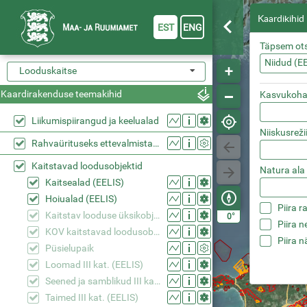
Kaardikihid
EST
ENG
Täpsem ot
Niidud (E
Looduskaitse
Kaardirakenduse teemakihid
Kasvukoha
Liikumispiirangud ja keelualad
Niiskusrež
Rahvaürituseks ettevalmistatud ala
Kaitstavad loodusobjektid
Natura ala
Kaitsealad (EELIS)
Hoiualad (EELIS)
Piira 
Kaitstav looduse üksikobjekt (EELIS)
°
0
Piira 
KOV kaitstavad loodusobjektid (EELIS)
Piira 
Püsielupaik
Loomad III kat. (EELIS)
Seened ja samblikud III kat. (EELIS)
Taimed III kat. (EELIS)