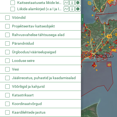
Kaitsestaatuseta liikide leiukohad (EELIS)
Liikide alamkirjed (v.a I ja II kaitsekategooria) (EELIS)
Vööndid
Projekteeritav kaitseobjekt
Rahvusvahelise tähtsusega alad
Pärandniidud
Ürgloodus/vääriselupaigad
Looduse seire
Vesi
Jääkreostus, puhastid ja kaadamisalad
Võõrliigid ja kahjurid
Katastrikaart
Koordinaatvõrgud
Kaardilehtede jaotus