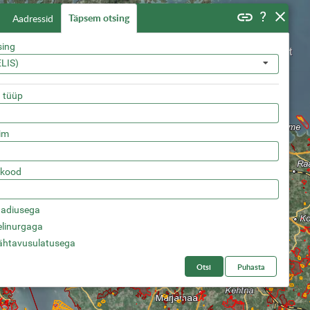
Täpsem otsing
Aadressid
sing
ELIS)
 tüüp
iim
 kood
raadiusega
nelinurgaga
nähtavusulatusega
Otsi
Puhasta