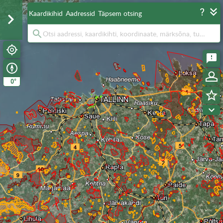
Kaardikihid
Aadressid
Täpsem otsing
°
0