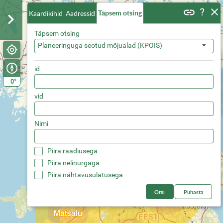
Täpsem otsing
Kaardikihid
Aadressid
Täpsem otsing
Planeeringuga seotud mõjualad (KPOIS)
id
°
0
vid
Nimi
Piira raadiusega
Piira nelinurgaga
Piira nähtavusulatusega
Otsi
Puhasta