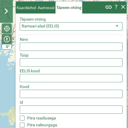
Täpsem otsing
Kaardikihid
Aadressid
Täpsem otsing
Ramsari alad (EELIS)
Nimi
°
0
Tüüp
EELIS kood
Kood
Id
Piira raadiusega
Piira nelinurgaga