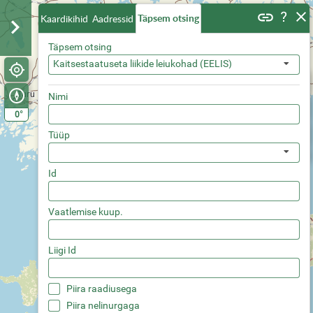
Täpsem otsing
Kaardikihid
Aadressid
Täpsem otsing
Kaitsestaatuseta liikide leiukohad (EELIS)
Nimi
°
0
Tüüp
Id
Vaatlemise kuup.
Liigi Id
Piira raadiusega
Piira nelinurgaga