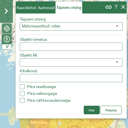
Täpsem otsing
Kaardikihid
Aadressid
Täpsem otsing
Mälumaastikud: video
Objekti nimetus
°
0
Objekti liik
Kihelkond
Piira raadiusega
Piira nelinurgaga
Piira nähtavusulatusega
Otsi
Puhasta