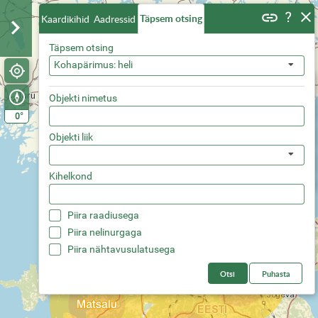
Täpsem otsing
Kaardikihid
Aadressid
Täpsem otsing
Kohapärimus: heli
Objekti nimetus
°
0
Objekti liik
Kihelkond
Piira raadiusega
Piira nelinurgaga
Piira nähtavusulatusega
Otsi
Puhasta