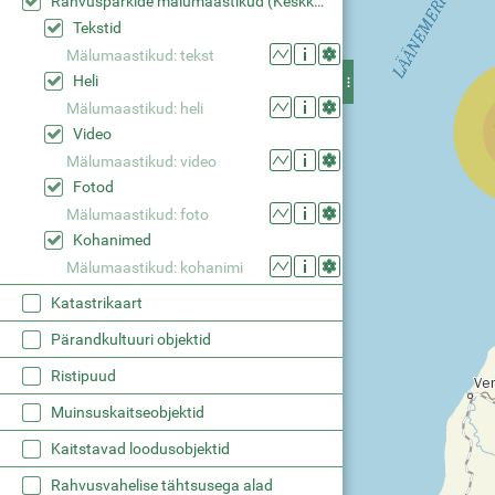
Rahvusparkide mälumaastikud (Keskkonaaamet)
Tekstid
Mälumaastikud: tekst
Heli
Mälumaastikud: heli
Video
Mälumaastikud: video
Fotod
Mälumaastikud: foto
Kohanimed
Mälumaastikud: kohanimi
Katastrikaart
Pärandkultuuri objektid
Ristipuud
Muinsuskaitseobjektid
Kaitstavad loodusobjektid
Rahvusvahelise tähtsusega alad