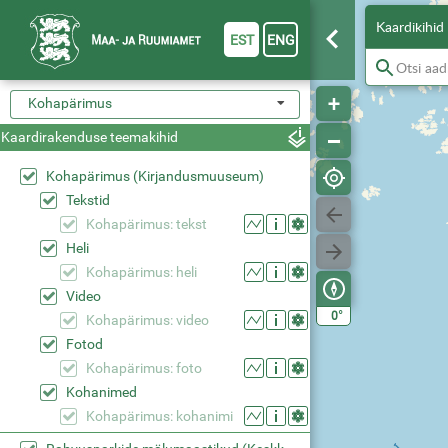
Kaardikihid
EST
ENG
Kohapärimus
Kaardirakenduse teemakihid
Kohapärimus (Kirjandusmuuseum)
Tekstid
Kohapärimus: tekst
Heli
Kohapärimus: heli
Video
°
0
Kohapärimus: video
Fotod
Kohapärimus: foto
Kohanimed
Kohapärimus: kohanimi