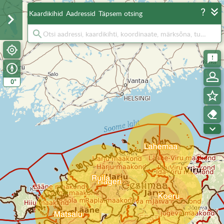
Kaardikihid
Aadressid
Täpsem otsing
°
0