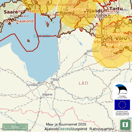
Maa- ja Ruumiamet 2026
Aluska
50 km
Copyright