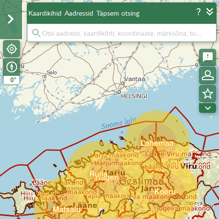
Kaardikihid
Aadressid
Täpsem otsing
°
0