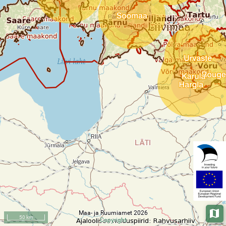
Maa- ja Ruumiamet 2026
Aluska
50 km
Copyright