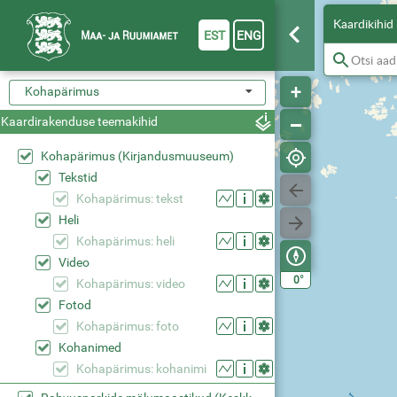
Kaardikihid
EST
ENG
Kohapärimus
Kaardirakenduse teemakihid
Kohapärimus (Kirjandusmuuseum)
Tekstid
Kohapärimus: tekst
Heli
Kohapärimus: heli
Video
°
0
Kohapärimus: video
Fotod
Kohapärimus: foto
Kohanimed
Kohapärimus: kohanimi