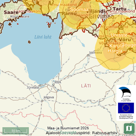
Maa- ja Ruumiamet 2026
Aluska
50 km
Copyright