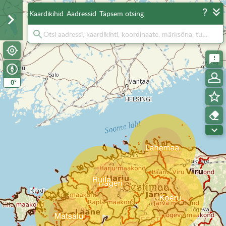
Kaardikihid
Aadressid
Täpsem otsing
°
0