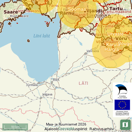
Maa- ja Ruumiamet 2026
Aluska
50 km
Copyright