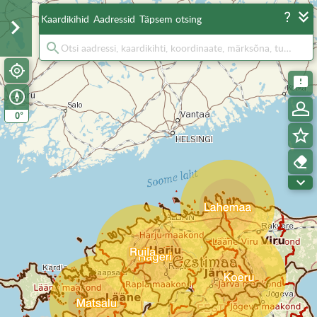
Kaardikihid
Aadressid
Täpsem otsing
°
0