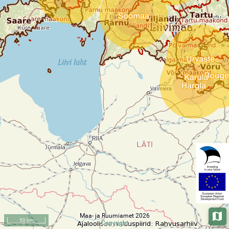
Maa- ja Ruumiamet 2026
Aluska
50 km
Copyright