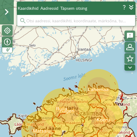
Kaardikihid
Aadressid
Täpsem otsing
°
0