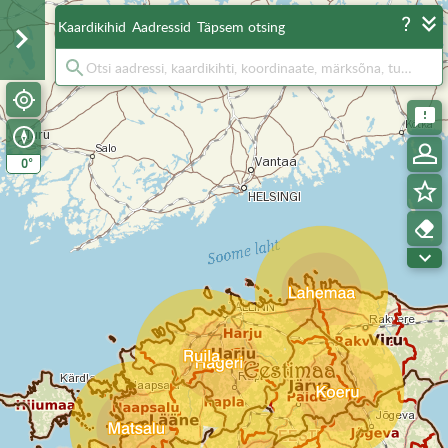
Kaardikihid
Aadressid
Täpsem otsing
°
0