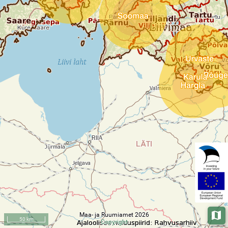
Maa- ja Ruumiamet 2026
Aluska
50 km
Copyright