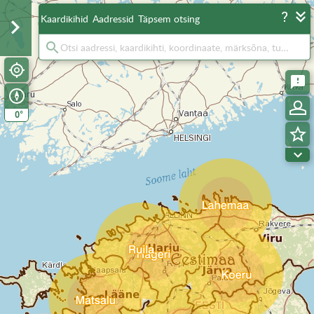
Kaardikihid
Aadressid
Täpsem otsing
°
0