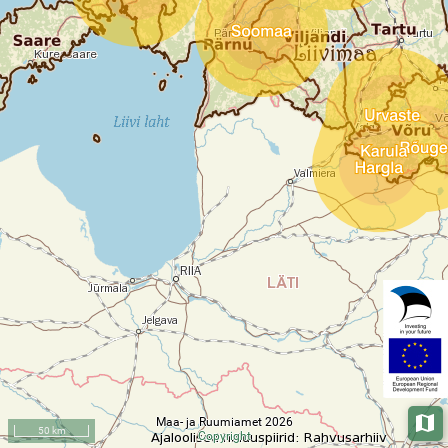
Maa- ja Ruumiamet 2026
Aluska
50 km
Copyright