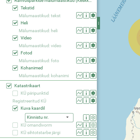
Rahvusparkide mälumaastikud (Keskkonaaamet)
Tekstid
Mälumaastikud: tekst
Heli
Mälumaastikud: heli
Video
Mälumaastikud: video
Fotod
Mälumaastikud: foto
Kohanimed
Mälumaastikud: kohanimi
Katastrikaart
KÜ piiripunktid
Registreeritud KÜ
Kuva kaardil
Kinnistu nr.
KÜ omandivorm
KÜ sihtotstarbe järgi