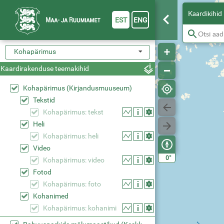
Kaardikihid
EST
ENG
Kohapärimus
Kaardirakenduse teemakihid
Kohapärimus (Kirjandusmuuseum)
Tekstid
Kohapärimus: tekst
Heli
Kohapärimus: heli
Video
°
0
Kohapärimus: video
Fotod
Kohapärimus: foto
Kohanimed
Kohapärimus: kohanimi