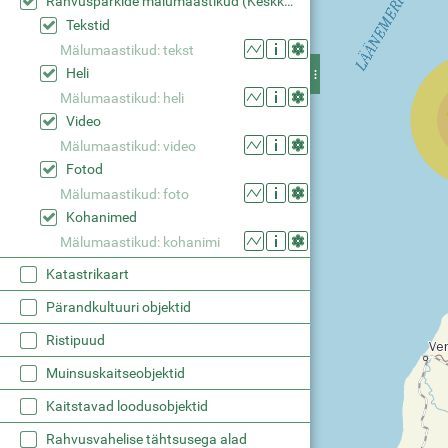
Rahvusparkide mälumaastikud (Keskkonaaamet)
Tekstid
Mälumaastikud: tekst
Heli
Mälumaastikud: heli
Video
Mälumaastikud: video
Fotod
Mälumaastikud: foto
Kohanimed
Mälumaastikud: kohanimi
Katastrikaart
Pärandkultuuri objektid
Ristipuud
Muinsuskaitseobjektid
Kaitstavad loodusobjektid
Rahvusvahelise tähtsusega alad