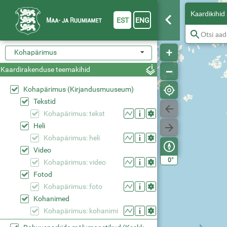
Kaardikihid
EST
ENG
Kohapärimus
Kaardirakenduse teemakihid
Kohapärimus (Kirjandusmuuseum)
Tekstid
Kohapärimus: tekst
Heli
Kohapärimus: heli
Video
°
0
Kohapärimus: video
Fotod
Kohapärimus: foto
Kohanimed
Kohapärimus: kohanimi