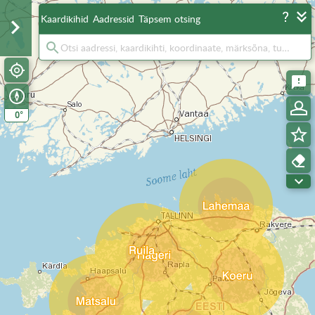
Kaardikihid
Aadressid
Täpsem otsing
°
0