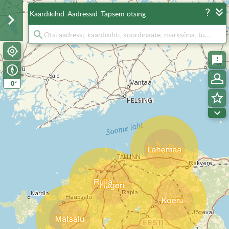
Kaardikihid
Aadressid
Täpsem otsing
°
0