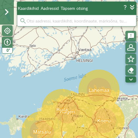
Kaardikihid
Aadressid
Täpsem otsing
°
0