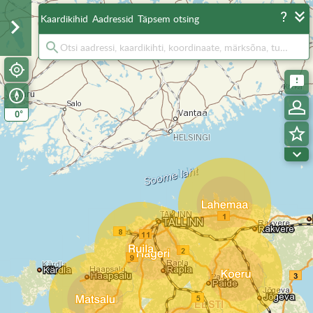
Kaardikihid
Aadressid
Täpsem otsing
°
0